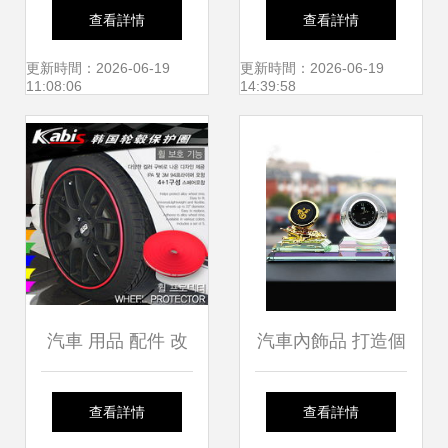
站式汽車服務連鎖
提醒 教你去除車內
查看詳情
查看詳情
的崛起與未來
異味，精選實用汽
更新時間：2026-06-19
更新時間：2026-06-19
11:08:06
14:39:58
車裝飾用品
汽車 用品 配件 改
汽車內飾品 打造個
裝 摩托
性化座駕與金牌女
查看詳情
查看詳情