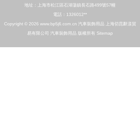
地址：上海市松江區石湖蕩鎮長石路499號57幢
電話：1326012**
Copyright © 2026
www.bp5j6.com.cn
汽車裝飾用品
上海切昆辭漾貿
易有限公司
汽車裝飾用品
版權所有
Sitemap