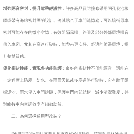
增強隔音密封，提升駕乘靜謐性
：許多高品質防撞條采用閉孔發泡橡
膠或帶有海綿密封層的設計。將其貼合于車門縫隙處，可以填補原車
密封可能存在的微小空隙，有效阻隔風噪、路噪及部分外部環境噪音
傳入車廂。尤其在高速行駛時，能帶來更安靜、舒適的駕乘環境，提
升整體質感。
優化密封性能，實現多功能防護
：良好的密封性不僅能隔音，還能在
一定程度上防塵、防水。在雨雪天氣或多塵道路行駛時，它有助于阻
擋泥沙、雨水侵入車門縫隙，保護車門內部結構，減少清潔難度，并
對維持車內空調效率有細微助益。
二、為何選擇通用型改裝？