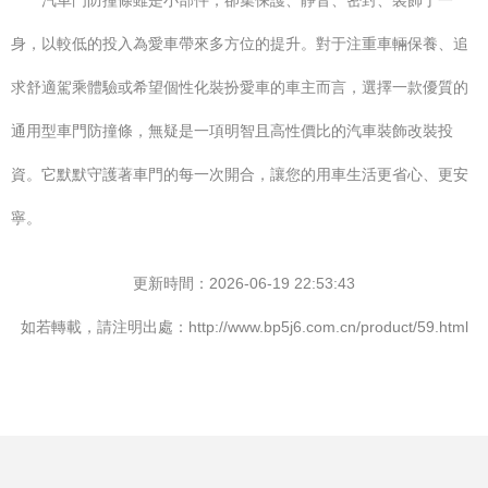
汽車門防撞條雖是小部件，卻集保護、靜音、密封、裝飾于一
身，以較低的投入為愛車帶來多方位的提升。對于注重車輛保養、追
求舒適駕乘體驗或希望個性化裝扮愛車的車主而言，選擇一款優質的
通用型車門防撞條，無疑是一項明智且高性價比的汽車裝飾改裝投
資。它默默守護著車門的每一次開合，讓您的用車生活更省心、更安
寧。
更新時間：2026-06-19 22:53:43
如若轉載，請注明出處：http://www.bp5j6.com.cn/product/59.html