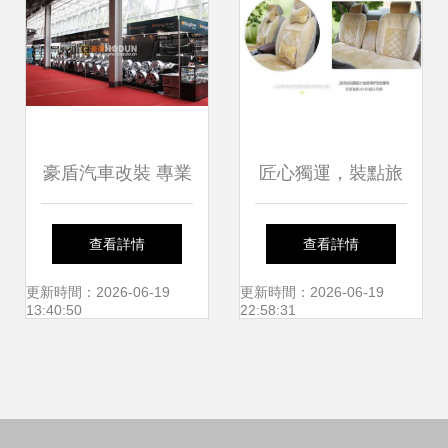
價與圖片解析
豪盾汽車改裝 專業
匠心獨運，裝點旅
裝飾用品配件，全
途——探訪天臺縣
查看詳情
查看詳情
國代理招商火熱進
柳影車飾用品廠
更新時間：2026-06-19
更新時間：2026-06-19
13:40:50
22:58:31
行中