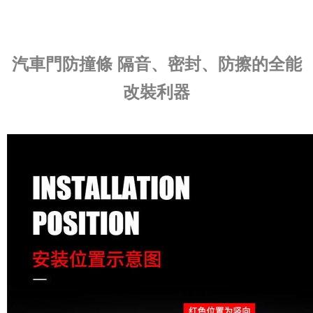
汽車門防撞條 隔音、密封、防擦的全能
改裝利器