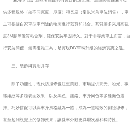
“通用型”設計意味著產品具有良好的適配性。這類防撞條通常提
供多種規格（如不同寬度、厚度）和長度（常以米為單位銷售），車
主可根據自家車型車門邊的輪廓進行裁剪和貼合。其背膠多采用高強
度3M膠等優質粘合劑，確保安裝牢固持久。對于非專業車主而言，自
行安裝簡便，無需復雜工具，是實現DIY車輛升級的經濟實惠之選。
三、裝飾與實用并存
除了功能性，現代防撞條也注重美觀。市場提供亮光、啞光、碳
纖維紋等多種表面效果，以及黑色、鍍鉻、車身同色等多種顏色選
擇。巧妙搭配可以與車身風格融為一體，成為一道精致的側邊線條，
甚至起到視覺上的修飾效果，讓愛車外觀更具層次感和獨特性。