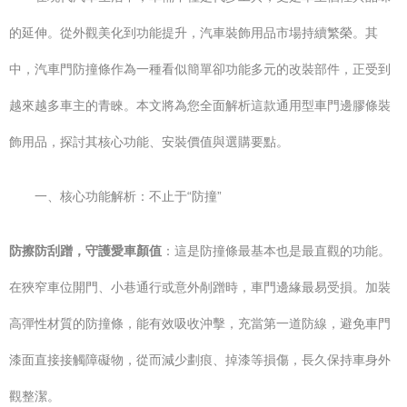
的延伸。從外觀美化到功能提升，汽車裝飾用品市場持續繁榮。其
中，汽車門防撞條作為一種看似簡單卻功能多元的改裝部件，正受到
越來越多車主的青睞。本文將為您全面解析這款通用型車門邊膠條裝
飾用品，探討其核心功能、安裝價值與選購要點。
一、核心功能解析：不止于“防撞”
防擦防刮蹭，守護愛車顏值
：這是防撞條最基本也是最直觀的功能。
在狹窄車位開門、小巷通行或意外剮蹭時，車門邊緣最易受損。加裝
高彈性材質的防撞條，能有效吸收沖擊，充當第一道防線，避免車門
漆面直接接觸障礙物，從而減少劃痕、掉漆等損傷，長久保持車身外
觀整潔。