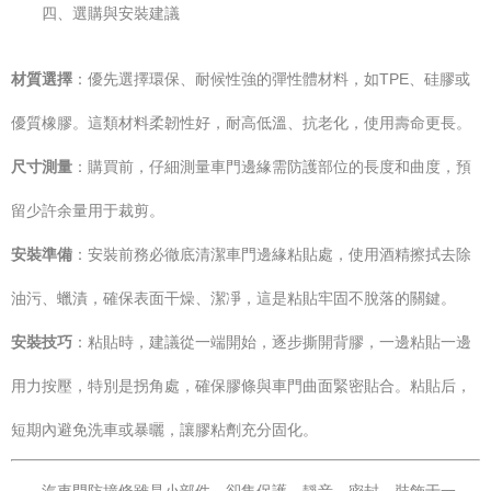
四、選購與安裝建議
材質選擇
：優先選擇環保、耐候性強的彈性體材料，如TPE、硅膠或
優質橡膠。這類材料柔韌性好，耐高低溫、抗老化，使用壽命更長。
尺寸測量
：購買前，仔細測量車門邊緣需防護部位的長度和曲度，預
留少許余量用于裁剪。
安裝準備
：安裝前務必徹底清潔車門邊緣粘貼處，使用酒精擦拭去除
油污、蠟漬，確保表面干燥、潔凈，這是粘貼牢固不脫落的關鍵。
安裝技巧
：粘貼時，建議從一端開始，逐步撕開背膠，一邊粘貼一邊
用力按壓，特別是拐角處，確保膠條與車門曲面緊密貼合。粘貼后，
短期內避免洗車或暴曬，讓膠粘劑充分固化。